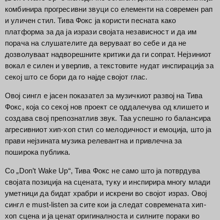
комбинира прогресивни звуци со елементи на современ рап
и уличен стил. Тива Фокс ја користи песната како
платформа за да ја изрази својата независност и да им
порача на слушателите да веруваат во себе и да не
дозволуваат надворешните критики да ги сопрат. Нејзиниот
вокал е силен и уверлив, а текстовите нудат инспирација за
секој што се бори да го најде својот глас.
Овој сингл е јасен показател за музичкиот развој на Тива
Фокс, која со секој нов проект се оддалечува од клишето и
создава свој препознатлив звук. Таа успешно го балансира
агресивниот хип-хоп стил со мелодичност и емоција, што ја
прави нејзината музика релевантна и привлечна за
поширока публика.
Со „Don’t Wake Up“, Тива Фокс не само што ја потврдува
својата позиција на сцената, туку и инспирира многу млади
уметници да бидат храбри и искрени во својот израз. Овој
сингл е must-listen за сите кои ја следат современата хип-
хоп сцена и ја ценат оригиналноста и силните пораки во