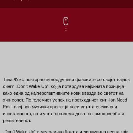
Тива Фокс повторно ги воодушеви фановите со својот најнов
сингл „Don’t Wake Up“, кој ја потврдува нејзината позиција
како една од најперспективните нови ѕвезди во светот на
хип-хопот. По големиот успех на претходниот хит „Ion Need
Em“, овој нов музички проект ја носи истата свежина и
иновативност, но и уште поголема доза на самодоверба и
решителност.
„Don’t Wake Up“ е мелодично богата и динамична песна која