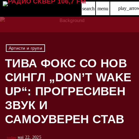
play_arro
search
menu
Артисти и групи
ТИВА ФОКС СО НОВ
СИНГЛ „DON’T WAKE
UP“: ПРОГРЕСИВЕН
ЗВУК И
САМОУВЕРЕН СТАВ
мај 22, 2025
today