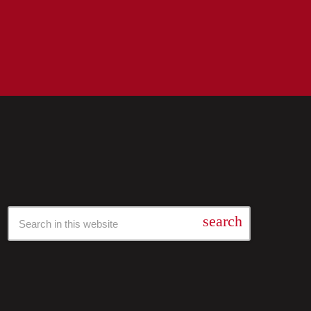
Барај Низ Нашата Архива
search