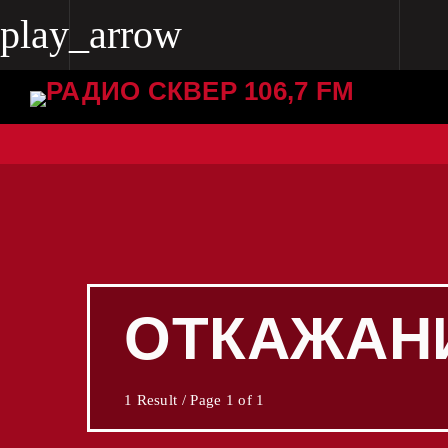
play_arrow
play_arrow
Radio Skver 106.7 FM
Radio Skver 106.7 FM
ОТКАЖАН
1 Result / Page 1 of 1