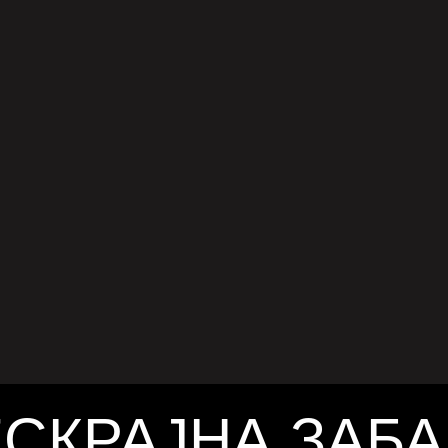
ЛАПСОТ НА WANNASEE
итанската музичка сцена претрпе тежок
откако организаторот Wannasee Ltd објави
е принуден да откаже десет фестивали
рани за летото 2025 година. Оваа одлука
ј 29, 2025
поради „тешка трговска средина“ и
еен пад на довербата на клиентите“, што ја
ви работата на компанијата неодржлива.
ткажаните настани се: Kubix Festival и
ent Festival во Сандерленд Sign Of The
 Festival во Хартфордшир Три изданија на
Valley Festival низ […]
СКРАЈНА ЗАБ