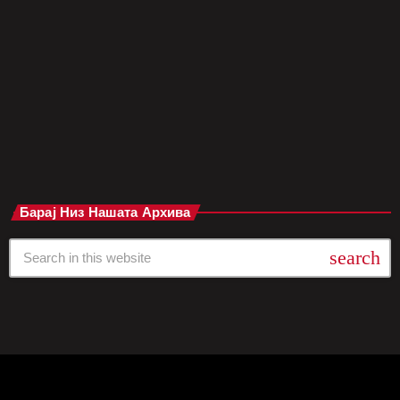
повратнички албум не само што носи свежа енергија, туку и
длабока порака за тоа колку сме сите поврзани во едно
непредвидливо општество. Првиот сингл од албумот, „I Want
It All“, е кратка, но […]
today
мај 29, 2025
Барај Низ Нашата Архива
search