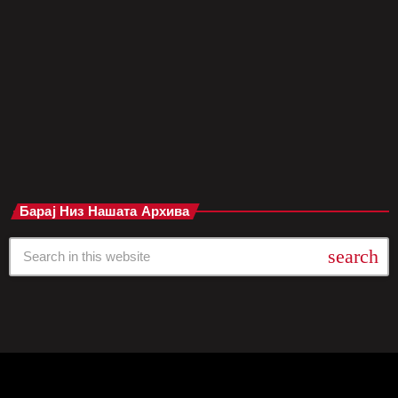
Em“, овој нов музички проект ја носи истата свежина и
иновативност, но и уште поголема доза на самодоверба и
решителност. „Don't Wake Up“ е мелодично богата и
динамична песна која комбинира прогресивни звуци со […]
today
мај 22, 2025
Барај Низ Нашата Архива
search