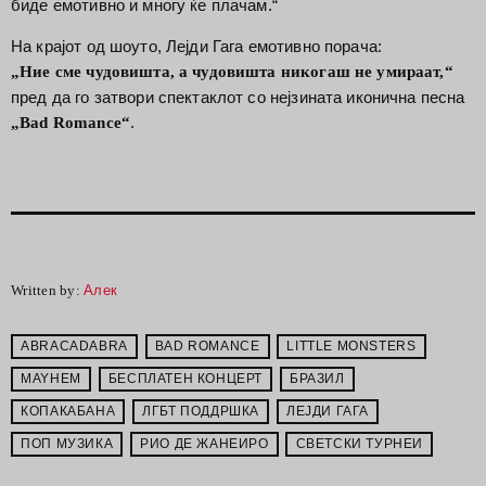
биде емотивно и многу ќе плачам.“
На крајот од шоуто, Лејди Гага емотивно порача:
„Ние сме чудовишта, а чудовишта никогаш не умираат,“
пред да го затвори спектаклот со нејзината иконична песна
.
„Bad Romance“
Written by:
Алек
ABRACADABRA
BAD ROMANCE
LITTLE MONSTERS
MAYHEM
БЕСПЛАТЕН КОНЦЕРТ
БРАЗИЛ
КОПАКАБАНА
ЛГБТ ПОДДРШКА
ЛЕЈДИ ГАГА
ПОП МУЗИКА
РИО ДЕ ЖАНЕИРО
СВЕТСКИ ТУРНЕИ