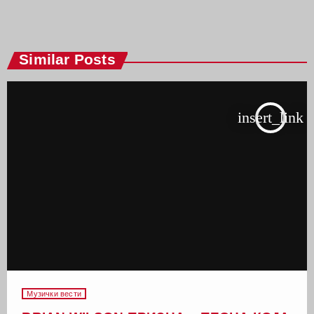
Similar Posts
insert_link
Музички вести