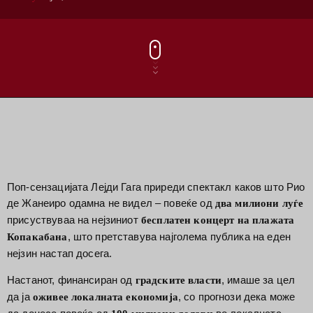
Поп-сензацијата Лејди Гага приреди спектакл каков што Рио
де Жанеиро одамна не видел – повеќе од
два милиони луѓе
присуствуваа на нејзиниот
бесплатен концерт на плажата
, што претставува најголема публика на еден
Копакабана
нејзин настап досега.
Настанот, финансиран од
, имаше за цел
градските власти
да ја
, со прогнози дека може
оживее локалната економија