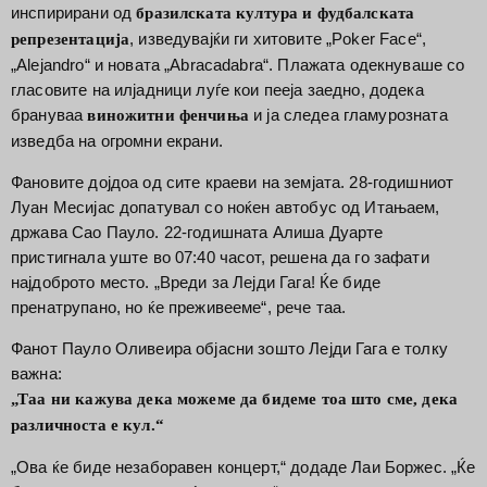
инспирирани од
бразилската култура и фудбалската
, изведувајќи ги хитовите „Poker Face“,
репрезентација
„Alejandro“ и новата „Abracadabra“. Плажата одекнуваше со
гласовите на илјадници луѓе кои пееја заедно, додека
брануваа
и ја следеа гламурозната
виножитни фенчиња
изведба на огромни екрани.
Фановите дојдоа од сите краеви на земјата. 28-годишниот
Луан Месијас допатувал со ноќен автобус од Итањаем,
држава Сао Пауло. 22-годишната Алиша Дуарте
пристигнала уште во 07:40 часот, решена да го зафати
најдоброто место. „Вреди за Лејди Гага! Ќе биде
пренатрупано, но ќе преживееме“, рече таа.
Фанот Пауло Оливеира објасни зошто Лејди Гага е толку
важна:
„Таа ни кажува дека можеме да бидеме тоа што сме, дека
различноста е кул.“
„Ова ќе биде незаборавен концерт,“ додаде Лаи Боржес. „Ќе