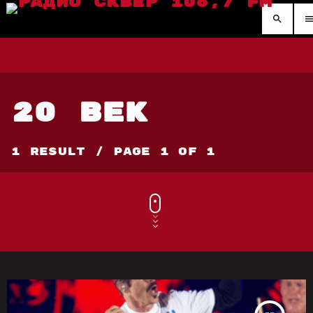
search
men
20 ВЕК
1 Result / Page 1 of 1