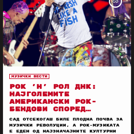
insert_link
Музички вести
РОК ’Н’ РОЛ ДНК:
НАЈГОЛЕМИТЕ
АМЕРИКАНСКИ РОК-
БЕНДОВИ СПОРЕД
ИЗБОРОТ НА “EVENING
САД отсекогаш биле плодна почва за
STANDARD”
музички револуции, а рок-музиката
е еден од најзначајните културни