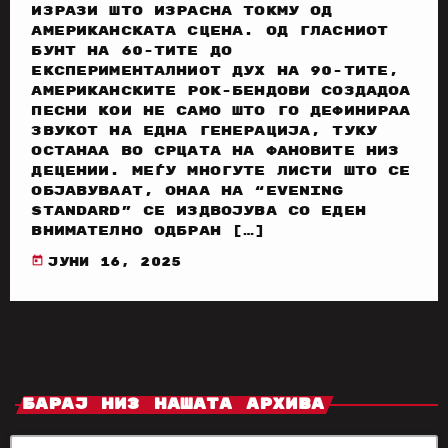
изрази што израсна токму од
американската сцена. Од гласниот
бунт на 60-тите до
експерименталниот дух на 90-тите,
американските рок-бендови создадоа
песни кои не само што го дефинираа
звукот на една генерација, туку
останаа во срцата на фановите низ
децении. Меѓу многуте листи што се
објавуваат, онаа на “Evening
Standard” се издвојува со еден
внимателно одбран […]
today
јуни 16, 2025
Барај Низ Нашата Архива