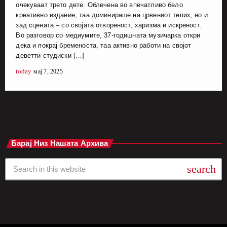
очекуваат трето дете. Облечена во впечатливо бело
креативно издание, таа доминираше на црвениот тепих, но и
зад сцената – со својата отвореност, харизма и искреност.
Во разговор со медиумите, 37-годишната музичарка откри
дека и покрај бременоста, таа активно работи на својот
деветти студиски […]
today
мај 7, 2025
Барај Низ Нашата Архива
search