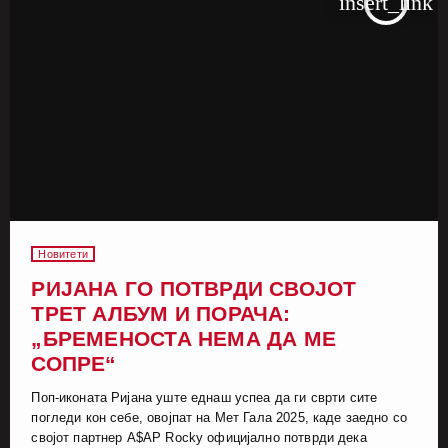
insert_link
Новитети
РИЈАНА ГО ПОТВРДИ СВОЈОТ
ТРЕТ АЛБУМ И ПОРАЧА:
„БРЕМЕНОСТА НЕМА ДА МЕ
СОПРЕ“
Поп-иконата Ријана уште еднаш успеа да ги сврти сите
погледи кон себе, овојпат на Мет Гала 2025, каде заедно со
својот партнер A$AP Rocky официјално потврди дека