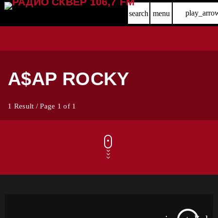
play_arro
search
menu
A$AP ROCKY
1 Result / Page 1 of 1