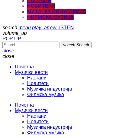
НАСТАНИ
НОВИТЕТИ
МУЗИЧКА ИНДУСТРИЈА
ФИЛМСКА МУЗИКА
search
menu
play_arrow
LISTEN
volume_up
POP UP
search
Search
close
close
Почетна
Музички вести
Настани
Новитети
Музичка индустрија
Филмска музика
Почетна
Музички вести
Настани
Новитети
Музичка индустрија
Филмска музика