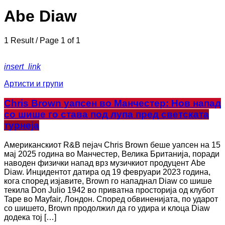
Abe Diaw
1 Result / Page 1 of 1
insert_link
Артисти и групи
Chris Brown уапсен во Манчестер: Нов напад
со шише го става под лупа пред светската
турнеја
Американскиот R&B пејач Chris Brown беше уапсен на 15
мај 2025 година во Манчестер, Велика Британија, поради
наводен физички напад врз музичкиот продуцент Abe
Diaw. Инцидентот датира од 19 февруари 2023 година,
кога според изјавите, Brown го нападнал Diaw со шише
текила Don Julio 1942 во приватна просторија од клубот
Tape во Mayfair, Лондон. Според обвиненијата, по ударот
со шишето, Brown продолжил да го удира и клоца Diaw
додека тој […]