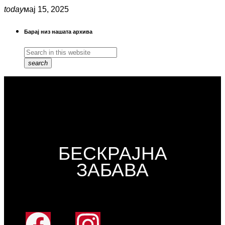
today
мај 15, 2025
Барај низ нашата архива
search
БЕСКРАЈНА
ЗАБАВА