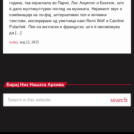
година, таа израснала во Париз, Лос Анџелес и Бангкок, што
ѝ дало мултикултурен поглед на музиката. Нејзиниот звук е
комбинација на ло-фај, алтернативен поп и интимни
текстови, инспирирани од уметници како Remi Wolf и Caroline
Polachek. Пее на англиски и француски, што ѝ овозможува
да […]
today
мај 22, 2025
Барај Низ Нашата Архива
search