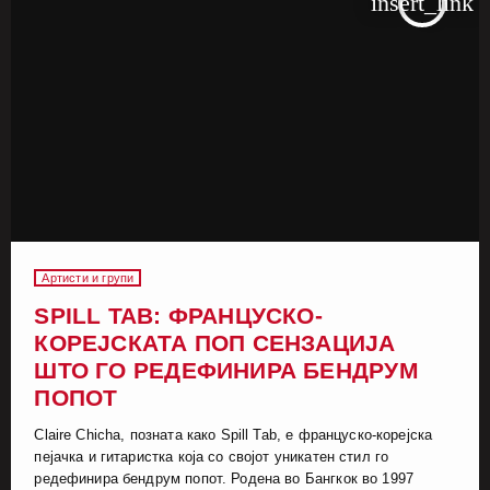
insert_link
Артисти и групи
SPILL TAB: ФРАНЦУСКО-
КОРЕЈСКАТА ПОП СЕНЗАЦИЈА
ШТО ГО РЕДЕФИНИРА БЕНДРУМ
ПОПОТ
Claire Chicha, позната како Spill Tab, е француско-корејска
пејачка и гитаристка која со својот уникатен стил го
редефинира бендрум попот. Родена во Бангкок во 1997