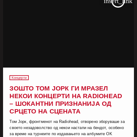
insert_link
Концерти
ЗОШТО ТОМ ЈОРК ГИ МРАЗЕЛ
НЕКОИ КОНЦЕРТИ НА RADIOHEAD
– ШОКАНТНИ ПРИЗНАНИЈА ОД
СРЦЕТО НА СЦЕНАТА
Том Јорк, фронтменот на Radiohead, отворено зборуваше за
своето незадоволство од некои настапи на бендот, особено
за време на турнеите по издавањето на албумите OK