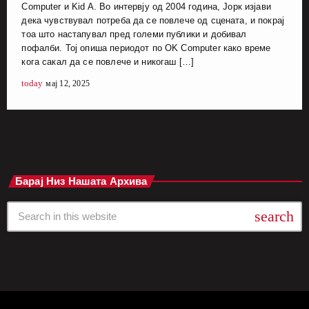
Computer и Kid A. Во интервју од 2004 година, Јорк изјави
дека чувствувал потреба да се повлече од сцената, и покрај
тоа што настапувал пред големи публики и добивал
пофалби. Тој опиша периодот по OK Computer како време
кога сакал да се повлече и никогаш […]
today
мај 12, 2025
Барај Низ Нашата Архива
search