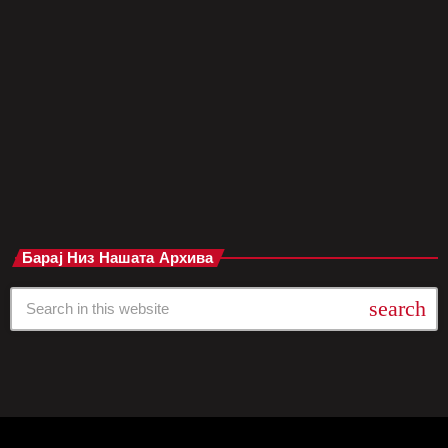
две недели, преименувајќи го во чест на својата нова песна.
Пабот „Thomas Wolsey“ во центарот на Ипсвич, познат по
своето традиционално англиско наследство, моментално го
носи името „The Old Phone“ – инспириран од истоимената
песна […]
today
мај 8, 2025
Барај Низ Нашата Архива
search