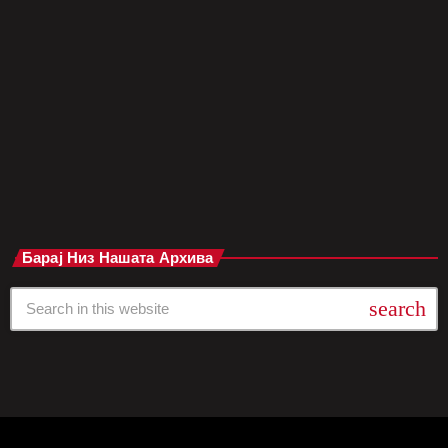
последен албум „Immersion“ од 2010 година и ќе вклучува
соработки со познати артисти како Bullet For My Valentine,
WARGASM, AWOLNATION, Scarlxrd, Joey Valence & Brae и
Hybrid Minds. Фронтменот Роб Свајр изјави дека со овој
албум бендот експериментирал […]
today
мај 27, 2025
Барај Низ Нашата Архива
search