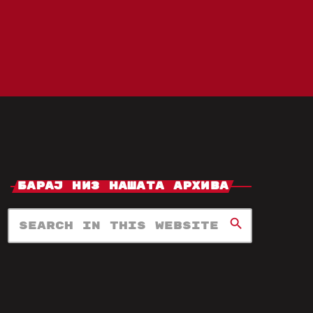
Барај Низ Нашата Архива
search