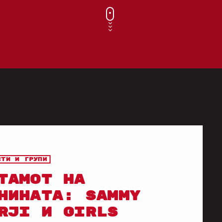
сти и групи
ТАМОТ НА
НИНАТА: SAMMY
RJI И GIRLS