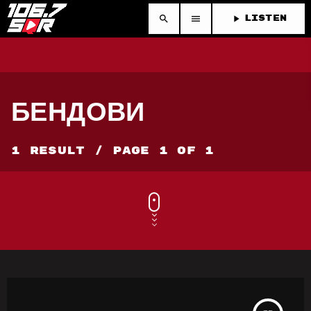
search
menu
play_arrow
LISTEN
БЕНДОВИ
1 Result / Page 1 of 1