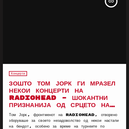
insert_link
Концерти
ЗОШТО ТОМ ЈОРК ГИ МРАЗЕЛ
НЕКОИ КОНЦЕРТИ НА
RADIOHEAD – ШОКАНТНИ
ПРИЗНАНИЈА ОД СРЦЕТО НА
СЦЕНАТА
Том Јорк, фронтменот на Radiohead, отворено
зборуваше за своето незадоволство од некои настапи
на бендот, особено за време на турнеите по