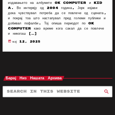
издавањето на албумите OK Computer и Kid
A. Во интервју од 2004 година, Јорк изјави
дека чувствувал потреба да се повлече од сцената,
и покрај тоа што настапувал пред големи публики и
добивал пофалби. Тој опиша периодот по OK
Computer како време кога сакал да се повлече
и никогаш […]
today
мај 12, 2025
Барај Низ Нашата Архива
search