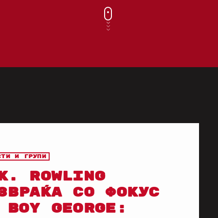
сти и групи
K. ROWLING
ЗВРАЌА СО ФОКУС
 BOY GEORGE: