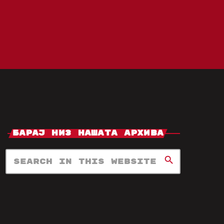
Барај Низ Нашата Архива
search