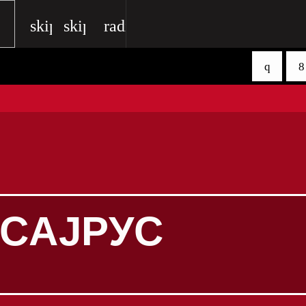
skip_previous
skip_next
radio
 САЈРУС