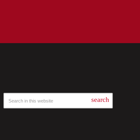
Барај Низ Нашата Архива
search