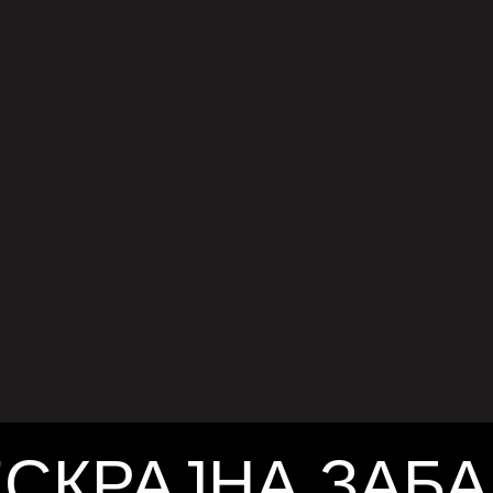
ЗАБЕТ ХАРЛИ“
Сајрус (32) за првпат јавно проговори за
 врска на нејзиниот татко, кантри пејачот
еј Сајрус (63), со британската актерка
ет Харли (59). По разводот на нејзините
и 2, 2025
ели во 2022 година, Мајли признава дека
сот на прифаќање бил тежок, но сега, со
ст и разбирање, го поддржува татко си во
ата нова љубов. „На почетокот беше тешко,
 што детето во мене реагираше пред
сната личност да може […]
СКРАЈНА ЗАБ