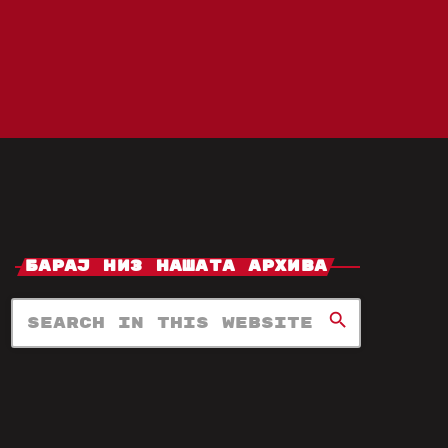
Барај Низ Нашата Архива
search