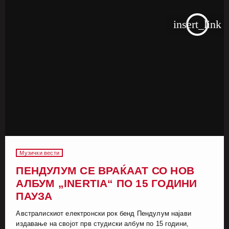
insert_link
Музички вести
ПЕНДУЛУМ СЕ ВРАЌААТ СО НОВ
АЛБУМ „INERTIA“ ПО 15 ГОДИНИ
ПАУЗА
Австралискиот електронски рок бенд Пендулум најави
издавање на својот прв студиски албум по 15 години,