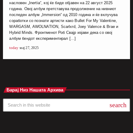
насловен „Inertia“, кој ќе биде објавен на 22 август 2025
година. Овој албум претставува продолжение на нивниот
последен албум „Immersion“ од 2010 година и ќе вклучува
соработки со познати артисти како Bullet For My Valentine,
WARGASM, AWOLNATION, Scarlxrd, Joey Valence & Brae и
Hybrid Minds. Фронтменот Роб Свајр изјави дека со овој
албум бендот експериментирал […]
today
мај 27, 2025
Барај Низ Нашата Архива
search