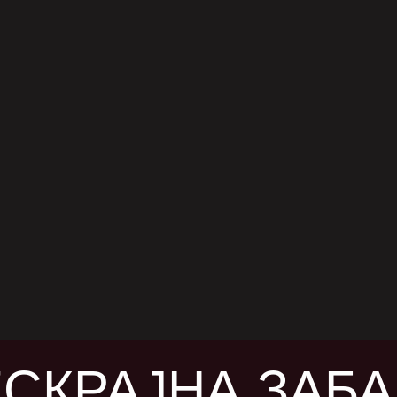
НЕРАЦИЈА
ожавана ѕвезда со суперхитови до мета на
н подбив – што се случи со Кејти Пери и
може повторно да најде свое место на
ката сцена? Кејти Пери, некогашната
 2025
а на „bubblegum“ попот, денес се соочува
ина од критики, потсмев и јавна
нтересираност. Нејзината некогашна
ла за успех – гламур, хумор и
ализирана игривост – повеќе не допира до
а генерација слушатели. Последните обиди
зичко враќање […]
СКРАЈНА ЗАБ