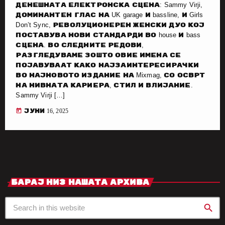
денешната електронска сцена: Sammy Virji,
доминантен глас на UK garage и bassline, и Girls
Don’t Sync, револуционерен женски дуо кој
поставува нови стандарди во house и bass
сцена. Во следните редови,
разгледуваме зошто овие имена се
појавуваат како најзаинтересирачки
во најновото издание на Mixmag, со осврт
на нивната кариера, стил и влијание.
Sammy Virji […]
today
јуни 16, 2025
Барај Низ Нашата Архива
search