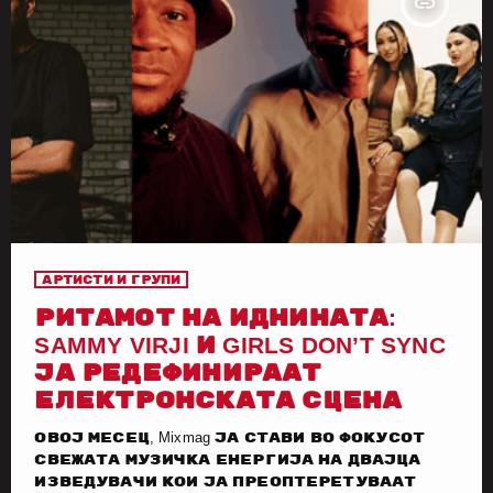
insert_link
Артисти и групи
РИТАМОТ НА ИДНИНАТА:
SAMMY VIRJI И GIRLS DON’T SYNC
ЈА РЕДЕФИНИРААТ
ЕЛЕКТРОНСКАТА СЦЕНА
Овој месец, Mixmag ја стави во фокусот
свежата музичка енергија на двајца
изведувачи кои ја преоптеретуваат