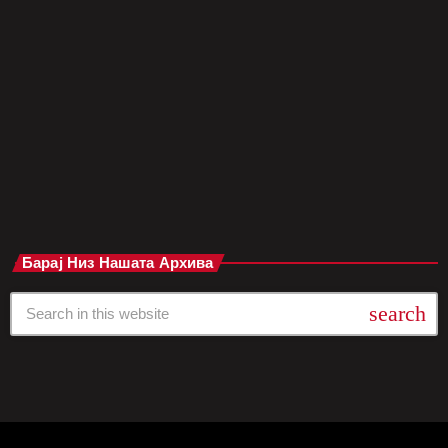
рака. Настанот, кој собра бројни локални и интернационални
уметници и добротворни личности, имаше цел да собере
средства за помош на децата кои се борат со рак. Во срцето
на оваа вечер беше уметникот Стивен Воли, познат по
своите импресивни слики кои го прикажуваат градот […]
today
мај 27, 2025
Барај Низ Нашата Архива
search