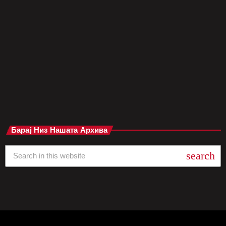
Џејмс Хетфилд физички го нападна тапанарот Ларс Улрих
на сцена. Несогласување околу сетлистата За време на тој
концерт, бендот се договорил да ја свири песната "Let It
Loose" како бис. Меѓутоа, Улрих започнал со друга песна,
[…]
today
мај 12, 2025
Барај Низ Нашата Архива
search