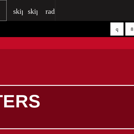
skip_previous
skip_next
radio
TERS