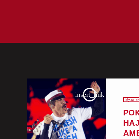
insert_link
Музички
РОК
НА
АМ