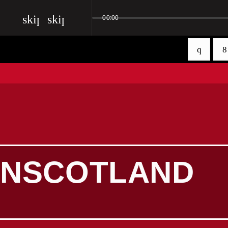
skip_previous
skip_next
00:00
NSCOTLAND