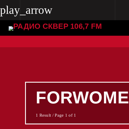
play_arrow
play_arrow
Radio Skver 106.7 FM
Radio Skver 106.7 FM
FORWOME
1 Result / Page 1 of 1