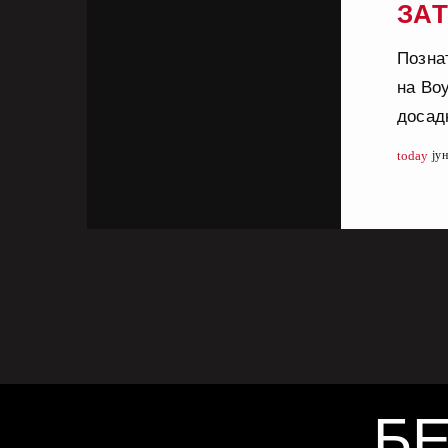
ЗАТ
МО
Познат
на Boy
досадн
Georg
today
ју
прават
добил
за ѕид
спорот
насиле
[…]
БЕ