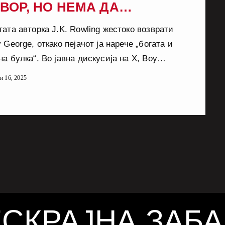
ВОР, НО НЕМА ДА
ЛЧАМ“
ата авторка J.K. Rowling жестоко возврати
 George, откако пејачот ја нарече „богата и
а булка“. Во јавна дискусија на X, Boy
e го обвини за „одземање на транс-
ни 16, 2025
а“, на што Rowling одговори: – „Не сум
а 15 месеци затвор за врзување на човек
 и удирање со синџир.“ Таа го повлече
 обратно кон неговата 2009 осуда за
н напад врз машки ескорт кои ја поврза со
СКРАЈНА ЗАБ