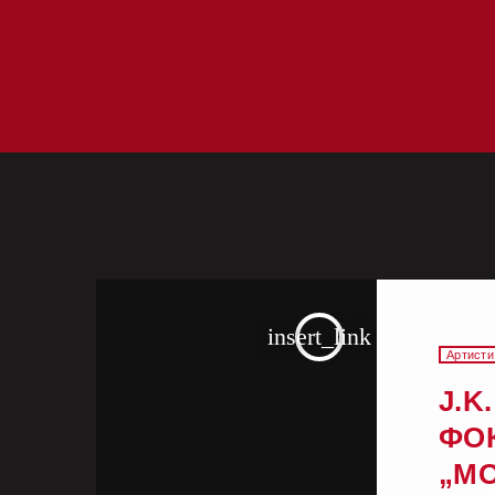
insert_link
Артисти
J.K
ФОК
„М