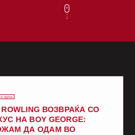
 и групи
. ROWLING ВОЗВРАЌА СО
УС НА BOY GEORGE:
ОЖАМ ДА ОДАМ ВО