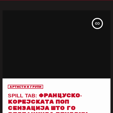
insert_link
Артисти и групи
SPILL TAB: ФРАНЦУСКО-
КОРЕЈСКАТА ПОП
СЕНЗАЦИЈА ШТО ГО