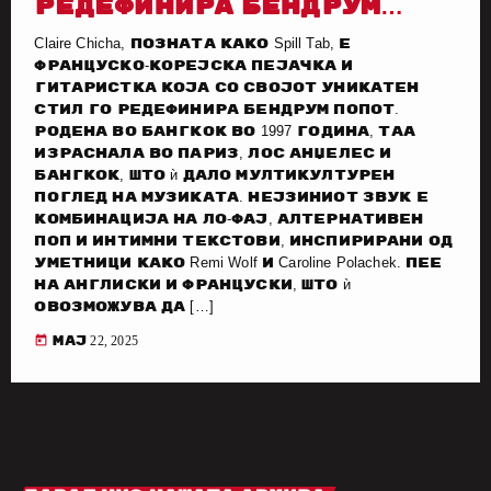
РЕДЕФИНИРА БЕНДРУМ
ПОПОТ
Claire Chicha, позната како Spill Tab, е
француско-корејска пејачка и
гитаристка која со својот уникатен
стил го редефинира бендрум попот.
Родена во Бангкок во 1997 година, таа
израснала во Париз, Лос Анџелес и
Бангкок, што ѝ дало мултикултурен
поглед на музиката. Нејзиниот звук е
комбинација на ло-фај, алтернативен
поп и интимни текстови, инспирирани од
уметници како Remi Wolf и Caroline Polachek. Пее
на англиски и француски, што ѝ
овозможува да […]
today
мај 22, 2025