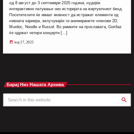
од 8 август до 3 септември 2025 година, нудејќи
интерактивно патување низ историјата на виртуелниот бенд.
Посетителите ќе имаат можност да истражат елементи од
нивната кариера, вклучувајќи ги анимираните членови 2D,
Murdoc, Noodle и Russel. Во рамките на прославата, Gorillaz
ќе одржат четири концерти […]
today
мај 27, 2025
Барај Низ Нашата Архива
search