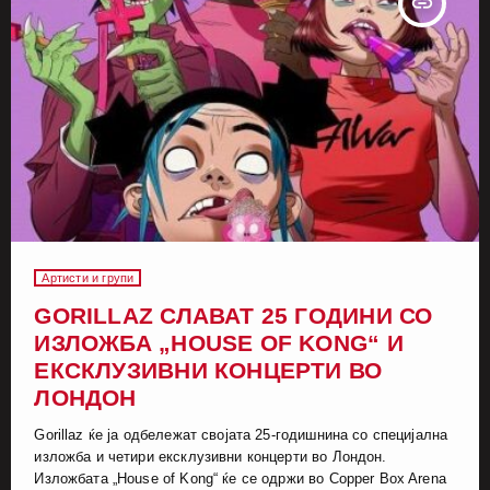
insert_link
Артисти и групи
GORILLAZ СЛАВАТ 25 ГОДИНИ СО
ИЗЛОЖБА „HOUSE OF KONG“ И
ЕКСКЛУЗИВНИ КОНЦЕРТИ ВО
ЛОНДОН
Gorillaz ќе ја одбележат својата 25-годишнина со специјална
изложба и четири ексклузивни концерти во Лондон.
Изложбата „House of Kong“ ќе се одржи во Copper Box Arena