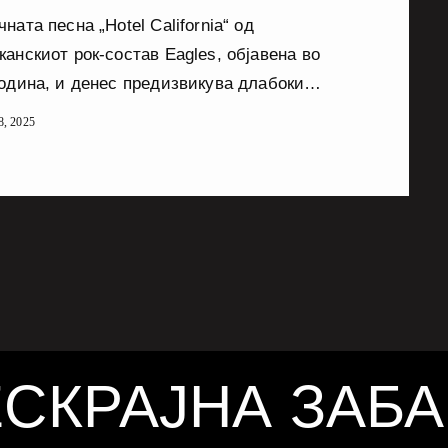
ната песна „Hotel California“ од
анскиот рок-состав Eagles, објавена во
година, и денес предизвикува длабоки
зи и различни толкувања. Дел од
8, 2025
ките критичари ја сметаат за едно од
ќните уметнички предупредувања против
та на славата, алчноста и самоизмамата во
те на музичката индустрија и пошироко.
ање од невиност кон искуство Музичарите
les ја опишуваат песната како алегорија за
на еден човек кој, привлечен од сјајот на
орнија […]
СКРАЈНА ЗАБ