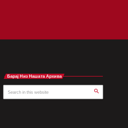
Барај Низ Нашата Архива
search