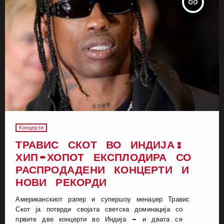
insert_link
Концерти
ТРАВИС СКОТ ВО ИНДИЈА:
ХИП-ХОПОТ ЕКСПЛОДИРА СО
РАСПРОДАДЕНИ КОНЦЕРТИ И
НОВИ РЕКОРДИ
Американскиот рапер и супершоу менаџер Травис
Скот ја потврди својата светска доминација со
првите две концерти во Индија – и двата се