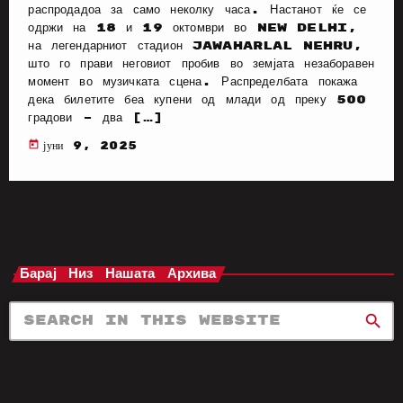
распродадоа за само неколку часа. Настанот ќе се
одржи на 18 и 19 октомври во New Delhi,
на легендарниот стадион Jawaharlal Nehru,
што го прави неговиот пробив во земјата незаборавен
момент во музичката сцена. Распределбата покажа
дека билетите беа купени од млади од преку 500
градови – два […]
today
јуни 9, 2025
Барај Низ Нашата Архива
search