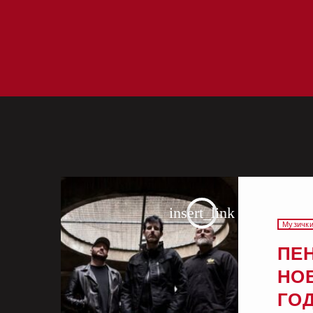
insert_link
Музички
ПЕН
НОВ
ГО