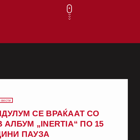
 вести
ДУЛУМ СЕ ВРАЌААТ СО
 АЛБУМ „INERTIA“ ПО 15
ДИНИ ПАУЗА