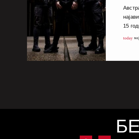
Австр
најав
15 год
на 22 
today
ма
претс
албум 
сорабо
Valen
Joey V
Роб Св
експе
БЕ