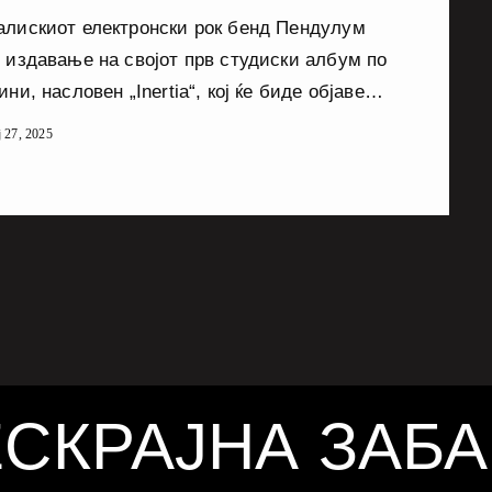
алискиот електронски рок бенд Пендулум
и издавање на својот прв студиски албум по
ини, насловен „Inertia“, кој ќе биде објавен
август 2025 година. Овој албум
ј 27, 2025
тавува продолжение на нивниот последен
„Immersion“ од 2010 година и ќе вклучува
тки со познати артисти како Bullet For My
tine, WARGASM, AWOLNATION, Scarlxrd,
alence & Brae и Hybrid Minds. Фронтменот
ајр изјави дека со овој албум бендот
риментирал […]
СКРАЈНА ЗАБ