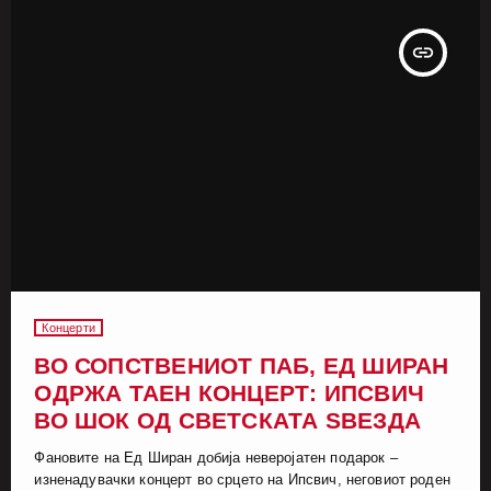
insert_link
Концерти
ВО СОПСТВЕНИОТ ПАБ, ЕД ШИРАН
ОДРЖА ТАЕН КОНЦЕРТ: ИПСВИЧ
ВО ШОК ОД СВЕТСКАТА ЅВЕЗДА
Фановите на Ед Ширан добија неверојатен подарок –
изненадувачки концерт во срцето на Ипсвич, неговиот роден