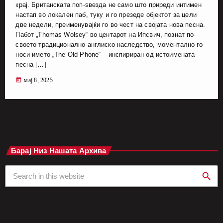
крај. Британската поп-ѕвезда не само што приреди интимен
настап во локален паб, туку и го презеде објектот за цели
две недели, преименувајќи го во чест на својата нова песна.
Пабот „Thomas Wolsey“ во центарот на Ипсвич, познат по
своето традиционално англиско наследство, моментално го
носи името „The Old Phone“ – инспириран од истоимената
песна […]
today
мај 8, 2025
Барај Низ Нашата Архива
search