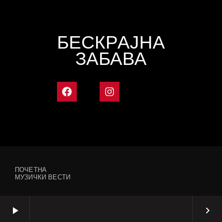
БЕСКРАЈНА
ЗАБАВА
ПОЧЕТНА
МУЗИЧКИ ВЕСТИ
play_arrow
keyboard_arrow_right