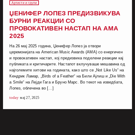
Артисти и групи
ЏЕНИФЕР ЛОПЕЗ ПРЕДИЗВИКУВА
БУРНИ РЕАКЦИИ СО
ПРОВОКАТИВЕН НАСТАП НА AMA
2025
На 26 мај 2025 година, Џенифер Лопез ја отвори
церемонијата на American Music Awards (AMA) со енергичен
и провокативен настап, кој предизвика поделени реакции кај
публиката и критичарите. Настапот вклучуваше мешавина од
најголемите хитови на годината, како што се „Not Like Us“ на
Кендрик Ламар, „Birds of a Feather“ на Били Ајлиш и „Die With
a Smile“ на Лејди Гага и Бруно Марс. Во текот на изведбата,
Лопез, облечена во […]
today
мај 27, 2025