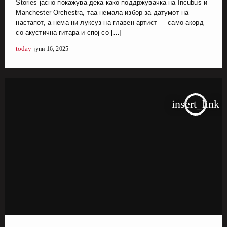
Stories јасно покажува дека како поддржувачка на Incubus и
Manchester Orchestra, таа немала избор за датумот на
настапот, а нема ни луксуз на главен артист — само акорд
со акустична гитара и спој со […]
today
јуни 16, 2025
insert_link