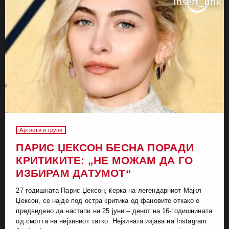
insert_link
Артисти и групи
ПАРИС ЏЕКСОН БЕСНА ПОРАДИ
КРИТИКИТЕ: „НЕ МОЖАМ ДА ГО
ИЗБИРАМ ДАТУМОТ“
27-годишната Парис Џексон, ќерка на легендарниот Мајкл
Џексон, се најде под остра критика од фановите откако е
предвидено да настапи на 25 јуни – денот на 16-годишнината
од смртта на нејзиниот татко. Нејзината изјава на Instagram