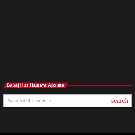
Оваа одлука доаѓа поради „тешка трговска средина“ и
„ненадеен пад на довербата на клиентите“, што ја направи
работата на компанијата неодржлива. Меѓу откажаните
настани се: Kubix Festival и Monument Festival во
Сандерленд Sign Of The Times Festival во Хартфордшир Три
изданија на Stone Valley Festival низ […]
today
мај 29, 2025
Барај Низ Нашата Архива
search