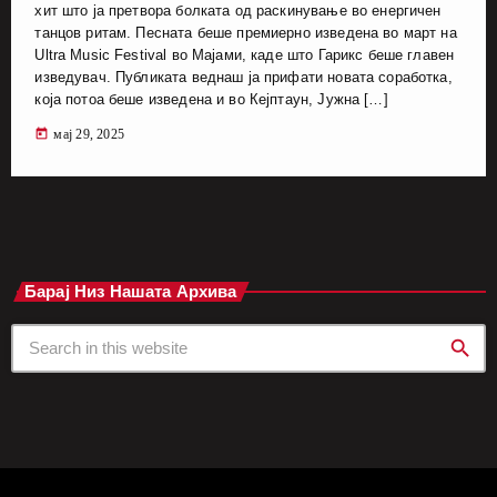
хит што ја претвора болката од раскинување во енергичен
танцов ритам. Песната беше премиерно изведена во март на
Ultra Music Festival во Мајами, каде што Гарикс беше главен
изведувач. Публиката веднаш ја прифати новата соработка,
која потоа беше изведена и во Кејптаун, Јужна […]
today
мај 29, 2025
Барај Низ Нашата Архива
search