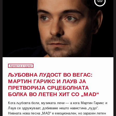
insert_link
Артисти и групи
ЉУБОВНА ЛУДОСТ ВО ВЕГАС:
МАРТИН ГАРИКС И ЛАУВ ЈА
ПРЕТВОРИЈА СРЦЕБОЛНАТА
БОЛКА ВО ЛЕТЕН ХИТ СО „MAD“
Кога љубовта боли, музиката лечи — а кога Мартин Гарикс и
Лаув се здружуваат, добиваме нешто навистина „лудо“.
Нивната нова песна „MAD“ е емоционален, но заразен летен