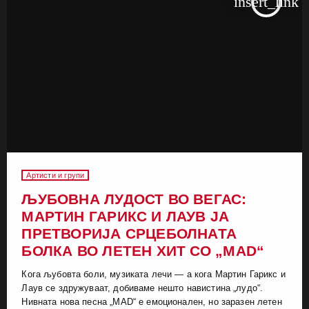
insert_link
Артисти и групи
ЉУБОВНА ЛУДОСТ ВО ВЕГАС:
МАРТИН ГАРИКС И ЛАУВ ЈА
ПРЕТВОРИЈА СРЦЕБОЛНАТА
БОЛКА ВО ЛЕТЕН ХИТ СО „MAD“
Кога љубовта боли, музиката лечи — а кога Мартин Гарикс и
Лаув се здружуваат, добиваме нешто навистина „лудо“.
Нивната нова песна „MAD“ е емоционален, но заразен летен