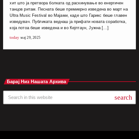
хит што ја претвора болката од раскинување во енергичен
танцов ритам. Песната беше премиерно изведена во март на
Ultra Music Festival во Мајами, каде што Гарикс беше главен
изведувач. Публиката веднаш ја прифати новата соработка,
која потоа беше изведена и во Кејптаун, Јужна […]
today
мај 29, 2025
Барај Низ Нашата Архива
search