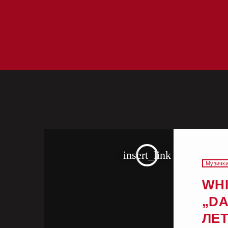
insert_link
Музички
WHI
„DA
ЛЕТ