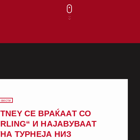
 вести
TNEY СЕ ВРАЌААТ СО
RLING“ И НАЈАВУВААТ
НА ТУРНЕЈА НИЗ