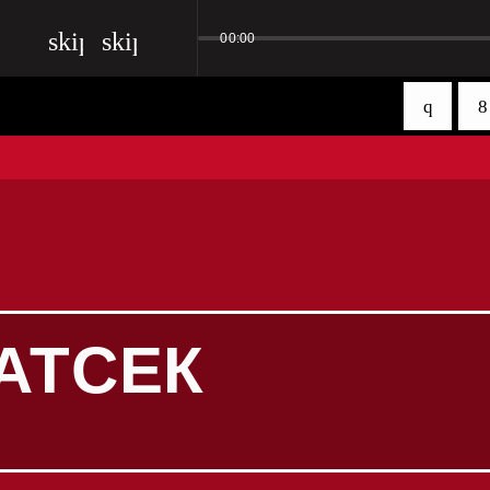
skip_previous
skip_next
00:00
АТСЕК