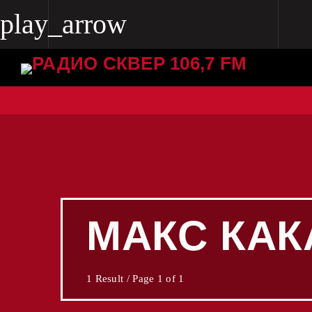
play_arrow
play_arrow
Radio Skver 106.7 FM
Radio Skver 106.7 FM
МАКС КАК
1 Result / Page 1 of 1