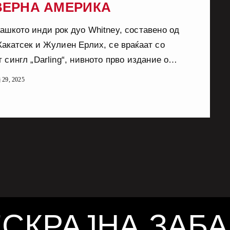
ВЕРНА АМЕРИКА
кашкото инди рок дуо Whitney, составено од
Какатсек и Жулиен Ерлих, се враќаат со
 сингл „Darling“, нивното прво издание од
одина. Песната е емотивна и кратка, трае
ј 29, 2025
ку од три минути, и се фокусира на темата
огување и прифаќање на крајот на една
. Инспирирана од класици како „Gonna
 на Доли Партон и „Take Care“ на Big Star,
ng“ е композиција што остава силен […]
СКРАЈНА ЗАБ