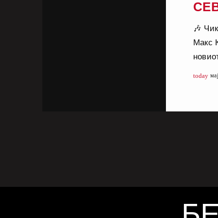
СЕ
🎶 Чи
Макс 
новиот
2023 г
today
ма
помал
на зб
врска
Hurry“
„Darli
БЕ