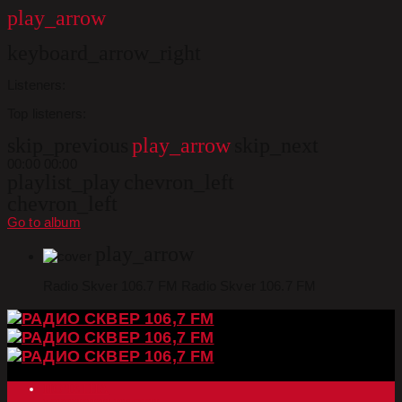
play_arrow
keyboard_arrow_right
Listeners:
Top listeners:
skip_previous
play_arrow
skip_next
00:00
00:00
playlist_play
chevron_left
chevron_left
Go to album
play_arrow
Radio Skver 106.7 FM
Radio Skver 106.7 FM
ПОЧЕТНА