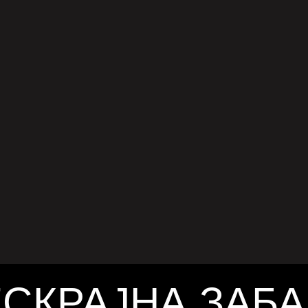
ТО НА ПОВЕЌЕ НИВОА“
одамнешно интервју, новозеландската
а и авторка на песни Lorde отворено
ваше за својата борба со нарушувањето во
ната и опсесијата со слабеењето, што ја
ј 15, 2025
о до „удирање во дното на повеќе нивоа“.
искрена исповед доаѓа во пресрет на
иот нов албум Virgin, кој треба да излезе
јуни 2025 година. Lorde откри дека за време
давањето на албумот Solar Power во 2021
, се чувствувала „толку […]
СКРАЈНА ЗАБ