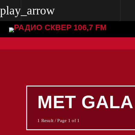
play_arrow
play_arrow
Radio Skver 106.7 FM
Radio Skver 106.7 FM
MET GALA
1 Result / Page 1 of 1