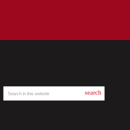
Барај Низ Нашата Архива
search