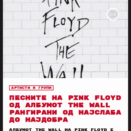
insert_link
Артисти и групи
ПЕСНИТЕ НА PINK FLOYD
ОД АЛБУМОТ THE WALL
РАНГИРАНИ ОД НАЈСЛАБА
ДО НАЈДОБРА
Албумот The Wall на Pink Floyd е