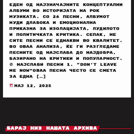
еден од најзначајните концептуални
албуми во историјата на рок
музиката. Со 26 песни, албумот
нуди длабока и емоционална
приказна за изолацијата, лудилото
и политичката критика. Сепак, не
сите песни се еднакви во квалитет.
Во оваа анализа, ќе ги разгледаме
песните од најслаба до најдобра,
базирано на критики и популарност.
🚫 Најслаби песни 1. "Don't Leave
Me Now"Оваа песна често се смета
за една […]
today
мај 12, 2025
Барај Низ Нашата Архива