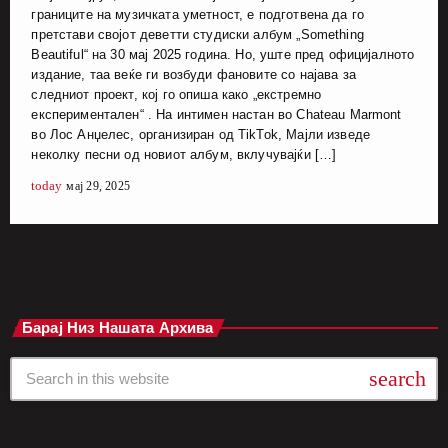
границите на музичката уметност, е подготвена да го
претстави својот деветти студиски албум „Something
Beautiful“ на 30 мај 2025 година. Но, уште пред официјалното
издание, таа веќе ги возбуди фановите со најава за
следниот проект, кој го опиша како „екстремно
експериментален“ . На интимен настан во Chateau Marmont
во Лос Анџелес, организиран од TikTok, Мајли изведе
неколку песни од новиот албум, вклучувајќи […]
today
мај 29, 2025
Барај Низ Нашата Архива
search