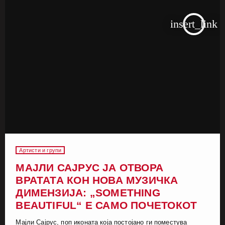
insert_link
Артисти и групи
МАЈЛИ САЈРУС ЈА ОТВОРА
ВРАТАТА КОН НОВА МУЗИЧКА
ДИМЕНЗИЈА: „SOMETHING
BEAUTIFUL“ Е САМО ПОЧЕТОКОТ
Мајли Сајрус, поп иконата која постојано ги поместува