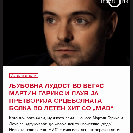
insert_link
Артисти и групи
ЉУБОВНА ЛУДОСТ ВО ВЕГАС:
МАРТИН ГАРИКС И ЛАУВ ЈА
ПРЕТВОРИЈА СРЦЕБОЛНАТА
БОЛКА ВО ЛЕТЕН ХИТ СО „MAD“
Кога љубовта боли, музиката лечи — а кога Мартин Гарикс и
Лаув се здружуваат, добиваме нешто навистина „лудо“.
Нивната нова песна „MAD“ е емоционален, но заразен летен