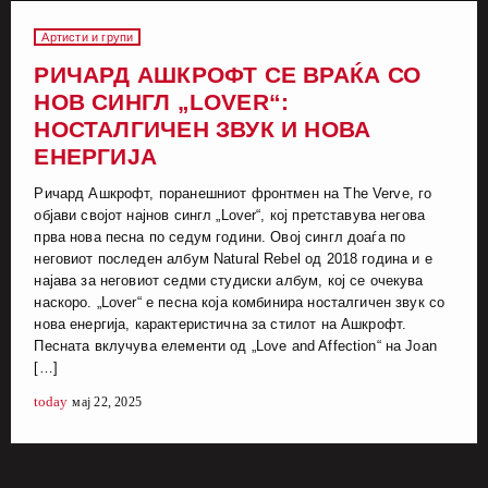
Артисти и групи
РИЧАРД АШКРОФТ СЕ ВРАЌА СО
НОВ СИНГЛ „LOVER“:
НОСТАЛГИЧЕН ЗВУК И НОВА
ЕНЕРГИЈА
Ричард Ашкрофт, поранешниот фронтмен на The Verve, го
објави својот најнов сингл „Lover“, кој претставува негова
прва нова песна по седум години. Овој сингл доаѓа по
неговиот последен албум Natural Rebel од 2018 година и е
најава за неговиот седми студиски албум, кој се очекува
наскоро. „Lover“ е песна која комбинира носталгичен звук со
нова енергија, карактеристична за стилот на Ашкрофт.
Песната вклучува елементи од „Love and Affection“ на Joan
[…]
today
мај 22, 2025