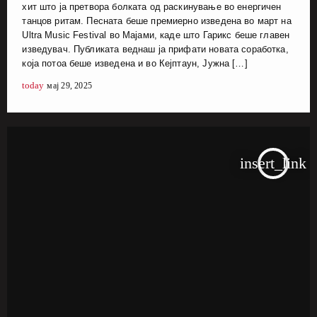
хит што ја претвора болката од раскинување во енергичен
танцов ритам. Песната беше премиерно изведена во март на
Ultra Music Festival во Мајами, каде што Гарикс беше главен
изведувач. Публиката веднаш ја прифати новата соработка,
која потоа беше изведена и во Кејптаун, Јужна […]
today
мај 29, 2025
insert_link