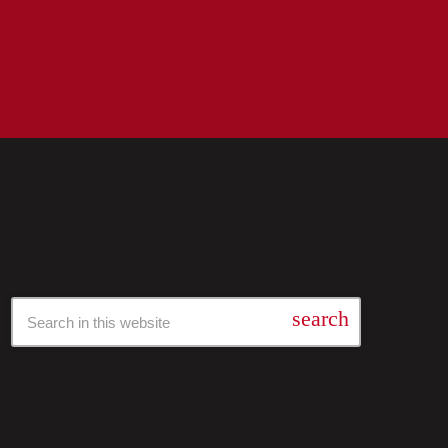
Барај Низ Нашата Архива
search