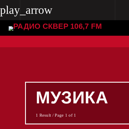
play_arrow
play_arrow
Radio Skver 106.7 FM
Radio Skver 106.7 FM
МУЗИКА
1 Result / Page 1 of 1