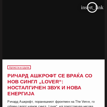
insert_link
Артисти и групи
РИЧАРД АШКРОФТ СЕ ВРАЌА СО
НОВ СИНГЛ „LOVER“:
НОСТАЛГИЧЕН ЗВУК И НОВА
ЕНЕРГИЈА
Ричард Ашкрофт, поранешниот фронтмен на The Verve, го
објави својот најнов сингл „Lover“, кој претставува негова