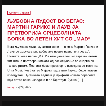
Артисти и групи
ЉУБОВНА ЛУДОСТ ВО ВЕГАС:
МАРТИН ГАРИКС И ЛАУВ ЈА
ПРЕТВОРИЈА СРЦЕБОЛНАТА
БОЛКА ВО ЛЕТЕН ХИТ СО „MAD“
Кога љубовта боли, музиката лечи — а кога Мартин Гарикс и
Лаув се здружуваат, добиваме нешто навистина „лудо“.
Нивната нова песна „MAD“ е емоционален, но заразен летен
хит што ја претвора болката од раскинување во енергичен
танцов ритам. Песната беше премиерно изведена во март на
Ultra Music Festival во Мајами, каде што Гарикс беше главен
изведувач. Публиката веднаш ја прифати новата соработка,
која потоа беше изведена и во Кејптаун, Јужна […]
today
мај 29, 2025