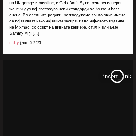
на UK garage и bassline, и Girls Don’t Sync, револуционерен
женски дуо кој поставува нови стандарди во house и bass
сцена. Во следните редови, разгледуваме зошто овие имена
се појавуваат како најзаинтересирачки во најновото издание
на Mixmag, со осврт на нивната кариера, стил и влијание.
Sammy Virji […]
today
јуни 16, 2025
insert_link