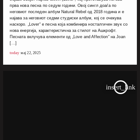
прва нова песна по седум години. Овој сингл доаѓа по
неговиот последен албум Natural Rebel од 2018 година и е
најава за неговиот седми студиски албум, кој се очекува
наскоро. „Lover“ е песна која комбинира носталгичен звук со
нова енергија, карактеристична за стилот на Ашкрофт.
Песната вклучува елементи од „Love and Affection“ на Joan
[…]
today
мај 22, 2025
insert_link