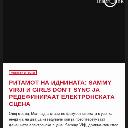
insert_link
Артисти и групи
РИТАМОТ НА ИДНИНАТА: SAMMY
VIRJI И GIRLS DON’T SYNC ЈА
РЕДЕФИНИРААТ ЕЛЕКТРОНСКАТА
СЦЕНА
Овој месец, Mixmag ја стави во фокусот свежата музичка
енергија на двајца изведувачи кои ја преоптеретуваат
денешната електронска сцена: Sammy Virji, доминантен глас