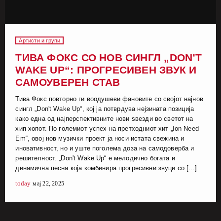
Артисти и групи
ТИВА ФОКС СО НОВ СИНГЛ „DON’T
WAKE UP“: ПРОГРЕСИВЕН ЗВУК И
САМОУВЕРЕН СТАВ
Тива Фокс повторно ги воодушеви фановите со својот најнов
сингл „Don't Wake Up“, кој ја потврдува нејзината позиција
како една од најперспективните нови ѕвезди во светот на
хип-хопот. По големиот успех на претходниот хит „Ion Need
Em“, овој нов музички проект ја носи истата свежина и
иновативност, но и уште поголема доза на самодоверба и
решителност. „Don't Wake Up“ е мелодично богата и
динамична песна која комбинира прогресивни звуци со […]
today
мај 22, 2025