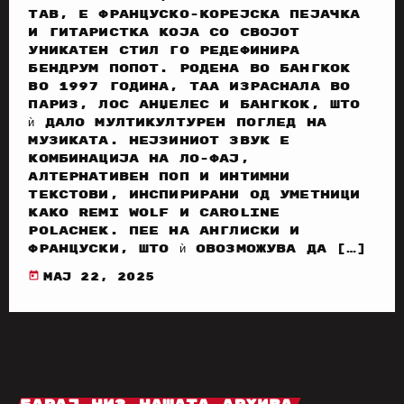
Tab, е француско-корејска пејачка
и гитаристка која со својот
уникатен стил го редефинира
бендрум попот. Родена во Бангкок
во 1997 година, таа израснала во
Париз, Лос Анџелес и Бангкок, што
ѝ дало мултикултурен поглед на
музиката. Нејзиниот звук е
комбинација на ло-фај,
алтернативен поп и интимни
текстови, инспирирани од уметници
како Remi Wolf и Caroline
Polachek. Пее на англиски и
француски, што ѝ овозможува да […]
today
мај 22, 2025