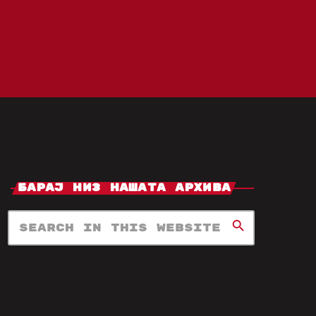
Барај Низ Нашата Архива
search