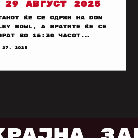
 29 АВГУСТ 2025
танот ќе се одржи на Don
ley Bowl, а вратите ќе се
орат во 15:30 часот.
мс, познат по хитови како
 27, 2025
mmer of '69“, „Heaven“ и
verything I Do) I Do It
 You“, ќе настапи на
от кога ќе биде објавен
овиот нов албум „Roll
h The Punches“. Покрај
мс, на сцената ќе се
ават и други изведувачи
о Мелани Ц (позната од
КРАЈНА ЗА
ce Girls), Њутон Фокнер,