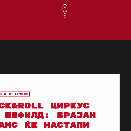
сти и групи
CK&ROLL ЦИРКУС
 ШЕФИЛД: БРАЈАН
АМС ЌЕ НАСТАПИ