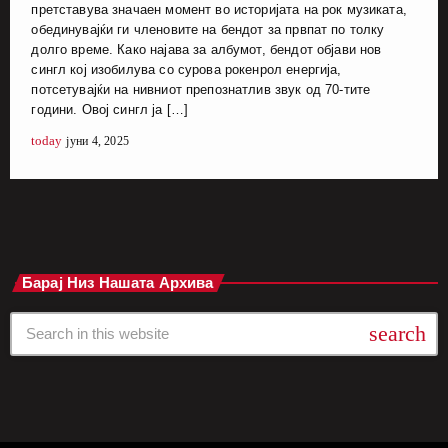
претставува значаен момент во историјата на рок музиката,
обединувајќи ги членовите на бендот за првпат по толку
долго време. Како најава за албумот, бендот објави нов
сингл кој изобилува со сурова рокенрол енергија,
потсетувајќи на нивниот препознатлив звук од 70-тите
години. Овој сингл ја […]
today
јуни 4, 2025
Барај Низ Нашата Архива
search