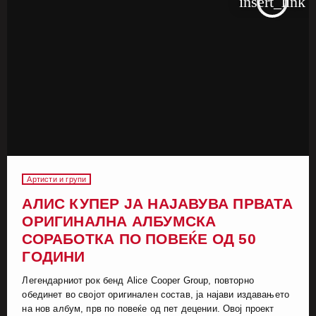
insert_link
Артисти и групи
АЛИС КУПЕР ЈА НАЈАВУВА ПРВАТА
ОРИГИНАЛНА АЛБУМСКА
СОРАБОТКА ПО ПОВЕЌЕ ОД 50
ГОДИНИ
Легендарниот рок бенд Alice Cooper Group, повторно
обединет во својот оригинален состав, ја најави издавањето
на нов албум, прв по повеќе од пет децении. Овој проект