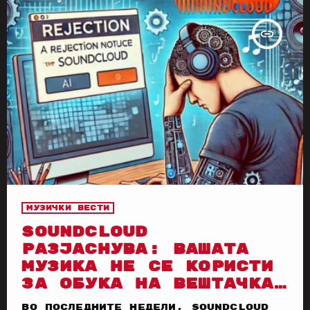
insert_link
Музички вести
SOUNDCLOUD
РАЗЈАСНУВА: ВАШАТА
МУЗИКА НЕ СЕ КОРИСТИ
ЗА ОБУКА НА ВЕШТАЧКА
ИНТЕЛИГЕНЦИЈА
Во последните недели, SoundCloud