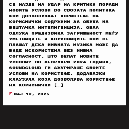
се најде на удар на критики поради
новите услови во својата политика
кои дозволуваат користење на
кориснички содржини за обука на
вештачка интелигенција. Оваа
одлука предизвика загриженост меѓу
уметниците и корисниците кои се
плашат дека нивната музика може да
биде искористена без нивна
согласност. Што велат новите
услови? Во февруари 2024 година,
SoundCloud ги ажурираше своите
услови на користење, додавајќи
клаузула која дозволува користење
на кориснички […]
today
мај 12, 2025