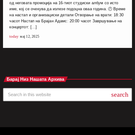
од неговата промоција на 16-тиот студиски албум со исто
име, кој се очекува да излезе подоцна оваа година. 🕗 Време
на настап и организациски детали Отворање на врати: 18:30
часот Настап на Брајан Адамс: 20:00 часот Завршување на
концертот: […]
today
мај 12, 2025
Барај Низ Нашата Архива
search