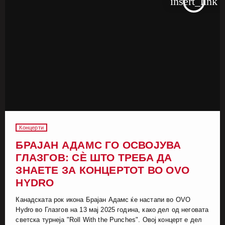
insert_link
Концерти
БРАЈАН АДАМС ГО ОСВОЈУВА
ГЛАЗГОВ: СЀ ШТО ТРЕБА ДА
ЗНАЕТЕ ЗА КОНЦЕРТОТ ВО OVO
HYDRO
Канадската рок икона Брајан Адамс ќе настапи во OVO
Hydro во Глазгов на 13 мај 2025 година, како дел од неговата
светска турнеја "Roll With the Punches". Овој концерт е дел