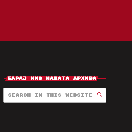
Барај Низ Нашата Архива
search