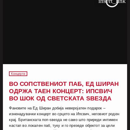
insert_link
Концерти
ВО СОПСТВЕНИОТ ПАБ, ЕД ШИРАН
ОДРЖА ТАЕН КОНЦЕРТ: ИПСВИЧ
ВО ШОК ОД СВЕТСКАТА ЅВЕЗДА
Фановите на Ед Ширан добија неверојатен подарок –
изненадувачки концерт во срцето на Ипсвич, неговиот роден
крај. Британската поп-ѕвезда не само што приреди интимен
настап во локален паб, туку и го презеде објектот за цели