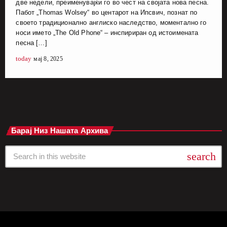
две недели, преименувајќи го во чест на својата нова песна.
Пабот „Thomas Wolsey“ во центарот на Ипсвич, познат по
своето традиционално англиско наследство, моментално го
носи името „The Old Phone“ – инспириран од истоимената
песна […]
today
мај 8, 2025
Барај Низ Нашата Архива
search